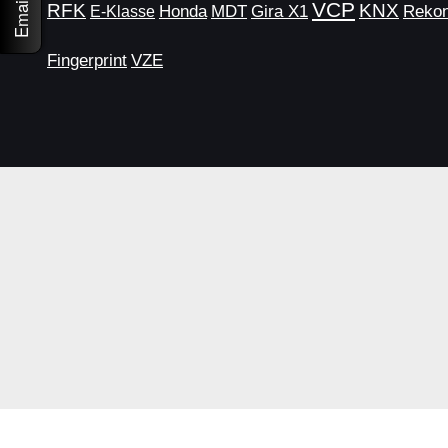
VCP
KNX
RFK
MDT
Gira X1
Rekon
E-Klasse
Honda
VZE
Fingerprint