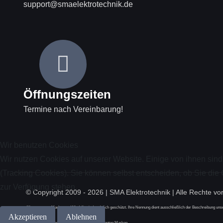
support@smaelektrotechnik.de
Öffnungszeiten
Termine nach Vereinbarung!
Wir benutzen Cookies
Wir nutzen Cookies auf unserer Website. Einige von ihnen sind
(Tracking Cookies). Sie können selbst entscheiden, ob Sie die
zur Verfügung stehen.
© Copyright 2009 -
2026 | SMA Elektrotechnik | Alle Rechte vo
Alle genannten Marken und Modelle sind rechtlich geschützt. Ihre Nennung dient ausschließlich der Beschreibung unse
Akzeptieren
Ablehnen
Wir stehen in keinerlei Verbindung zu den genannten Marken.