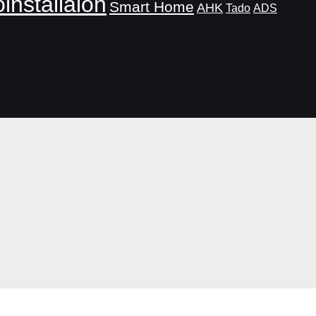
oinstallaion
Smart Home
AHK
Tado
ADS