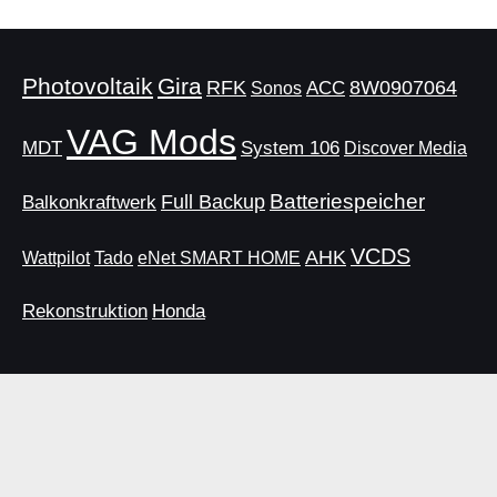
Photovoltaik
Gira
RFK
8W0907064
Sonos
ACC
VAG Mods
MDT
System 106
Discover Media
Batteriespeicher
Balkonkraftwerk
Full Backup
VCDS
AHK
Wattpilot
eNet SMART HOME
Tado
Rekonstruktion
Honda