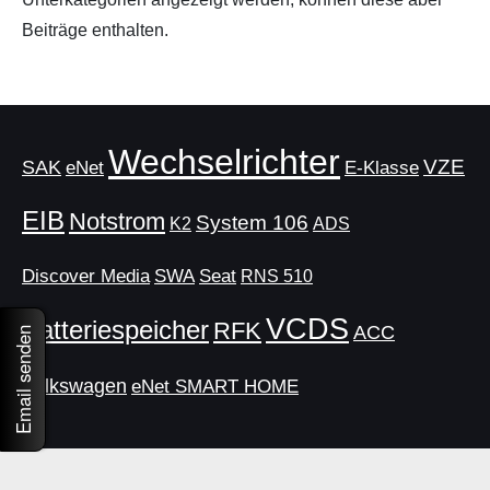
Beiträge enthalten.
Wechselrichter
VZE
SAK
eNet
E-Klasse
EIB
Notstrom
System 106
K2
ADS
Discover Media
SWA
Seat
RNS 510
VCDS
Batteriespeicher
RFK
ACC
Email senden
Volkswagen
eNet SMART HOME