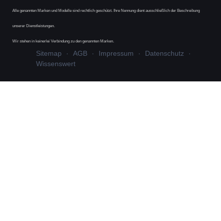
Alle genannten Marken und Modelle sind rechtlich geschützt. Ihre Nennung dient ausschließlich der Beschreibung
unserer Dienstleistungen.
Wir stehen in keinerlei Verbindung zu den genannten Marken.
Sitemap
AGB
Impressum
Datenschutz
Wissenswert