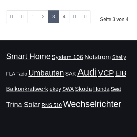
1
2
3
4
Seite 3 von 4
Smart Home
Notstrom
System 106
Shelly
Audi
Umbauten
VCP
EIB
SAK
FLA
Tado
Balkonkraftwerk
Skoda
ekey
Honda
SWA
Seat
Wechselrichter
Trina Solar
RNS 510