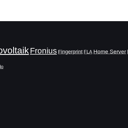
voltaik
Fronius
Home Server
Fingerprint
FLA
do